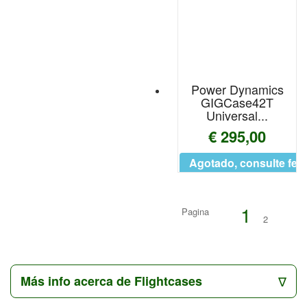
Avatar Percussion
AVID
Axis Perscussion
Power Dynamics
Bach
GIGCase42T
Universal...
Backun
€ 295,00
Bam
Agotado, consulte fec
Barefoot Sound
1
Pagina
Bari
2
Bass Drum O´s
Basso Straps
Más info acerca de Flightcases
Baton Rouge