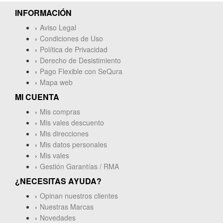
INFORMACIÓN
BEAMZ
Aviso Legal
Condiciones de Uso
Berona
Política de Privacidad
Derecho de Desistimiento
BG
Pago Flexible con SeQura
Mapa web
BITWIG
MI CUENTA
Blackstar
Mis compras
Mis vales descuento
Boesendorfer
Mis direcciones
Mis datos personales
Bones Guitars
Mis vales
Gestión Garantías / RMA
Boomwhackers
¿NECESITAS AYUDA?
Bose PRO
Opinan nuestros clientes
Nuestras Marcas
BOSPHORUS
Novedades