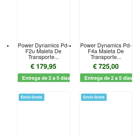
Adam hall
Admira
AER
Power Dynamics Pd-
Power Dynamics Pd-
F2u Maleta De
F4a Maleta De
Agifty
Transporte...
Transporte...
Aguilar
€ 179,95
€ 725,00
Entrega de 2 a 5 días
Entrega de 2 a 5 días
Ahead
AKAI PROFESSIONAL
Envío Gratis
Envío Gratis
Akg
Alesis
Alhambra