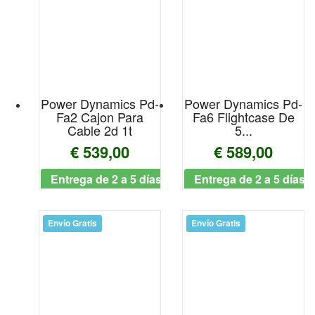
ANGEL
Antelope Audio
Anton Breton
Power Dynamics Pd-
Power Dynamics Pd-
Antonio de Toledo
Fa2 Cajon Para
Fa6 Flightcase De
Cable 2d 1t
5...
APOGEE
€ 539,00
€ 589,00
Aquarian
Entrega de 2 a 5 días
Entrega de 2 a 5 días
AQUILA
Envío Gratis
Envío Gratis
Armour
Aroma
Art