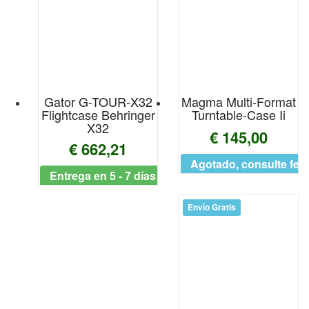
ARTESIA
Arthur Uebel
Artist
Arturia
Gator G-TOUR-X32
Magma Multi-Format
Flightcase Behringer
Turntable-Case Ii
X32
Ashton
€ 145,00
€ 662,21
AUDIENT
Agotado, consulte fec
Entrega en 5 - 7 días
Audio-Technica
Envío Gratis
Audizio
Auralex Acoustics
Austin