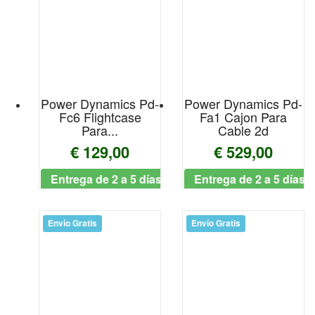
ALLEN-HEATH
Aloha
ALPHA AUDIO
Power Dynamics Pd-
Power Dynamics Pd-
AlphaTheta
Fc6 Flightcase
Fa1 Cajon Para
Para...
Cable 2d
Alto Professional
€ 129,00
€ 529,00
Alvarez
Entrega de 2 a 5 días
Entrega de 2 a 5 días
Alysee
Envío Gratis
Envío Gratis
Amadeus
AMATI
Ampeg