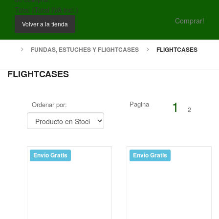
Total (Total IVA incl.)
Comprar!
Volver a la tienda
FUNDAS, ESTUCHES Y FLIGHTCASES
FLIGHTCASES
FLIGHTCASES
1
Pagina
Ordenar por:
Precio
2
€
€
Marcas
Ableton
Envío Gratis
Envío Gratis
Abueno
Acus
ADAM