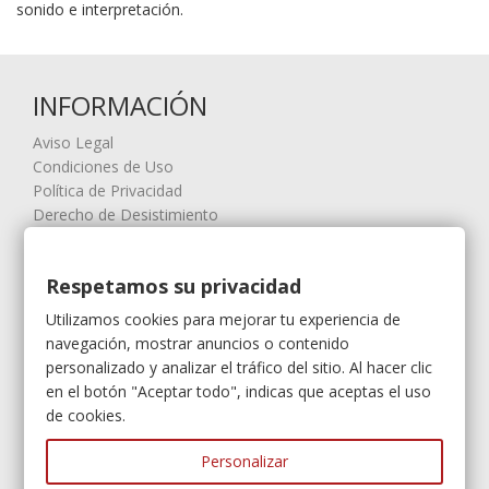
sonido e interpretación.
INFORMACIÓN
Aviso Legal
Condiciones de Uso
Política de Privacidad
Derecho de Desistimiento
Pago Flexible con SeQura
Mapa web
Respetamos su privacidad
MI CUENTA
Utilizamos cookies para mejorar tu experiencia de
navegación, mostrar anuncios o contenido
Mis compras
personalizado y analizar el tráfico del sitio. Al hacer clic
Mis vales descuento
en el botón "Aceptar todo", indicas que aceptas el uso
Mis direcciones
de cookies.
Mis datos personales
Mis vales
Personalizar
Gestión Garantías / RMA